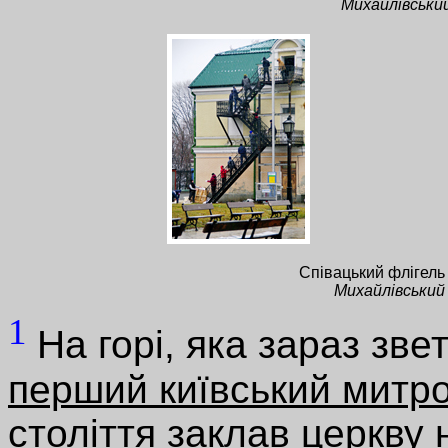
Михайлівськи
Співацький флігел
Михайлівський
1
На горі, яка зараз зв
перший київський митр
століття заклав церкву 