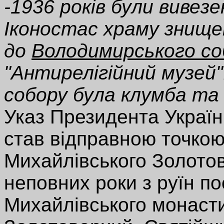
-1936 років були вивез
Іконостас храму знище
до
Володимирського со
"Антирелігійний музей".
собору була клумба та
Указ Президента Україн
став відправною точкою
Михайлівського Золотов
неповних роки з руїн по
Михайлівського монастир