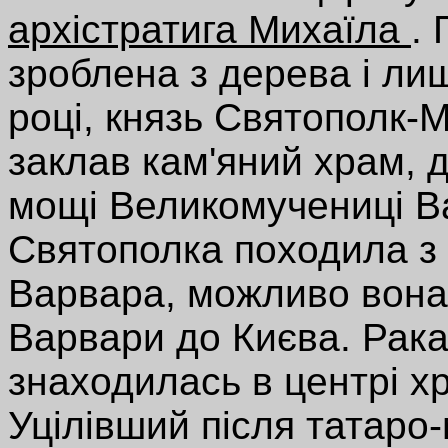
архістратига Михаїла
.
зроблена з дерева і лиш
році, князь Святополк-М
заклав кам'яний храм, д
мощі Великомучениці В
Святополка походила з В
Варвара, можливо вона
Варвари до Києва. Рак
знаходилась в центрі х
Уцілівший після татаро-